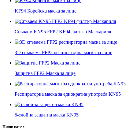
KF94 Корейска маска за лице
Сгъваем KN95 FFP2 KF94 филтър Маскариля
3D сгъваема FFP2 респираторна маска за лице
Защитна FFP2 Маска за лице
Респираторна маска за еднократна употреба KN95
5-слойна защитна маска KN95
Пиши на
нас