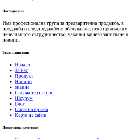
Последвай ни
Има професионална група за предварителна продажба, в
продажба и следпродажбено обслужване, нека продължим
печелившото сътрудничество, чакайки вашето запитване и
новини.
Бърза навигация
Начало
За нас
Продукт
Новини
знание
Свържете се с нас
Шоурум
Блог
Обратна връзка
Карта на сайта
Продуктова категория