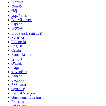
íslenska
한국어
हिंदी
українська
Bai Miaowen
Español
日本語
Srbija jezik (latinica)
Svenska
Indonesia
English
Català
România limbi
فارسی
O'zbek
magyar
slovenčina
Italiano
русский
Ελληνικά
Cymraeg
Kreyòl Ayisyen
Gaeilgenah Éireann
Français
Việt Nam