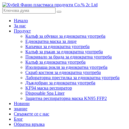
Начало
За нас
Продукт
Калъф за обувки за еднократна употреба
Еднократна маска за лице
Капачки за еднократна употреба
Калъф за ръкав за еднократна употреба
Покривало за брада за еднократна употреба
Калъф за еднократна употреба
Изолираща рокля за еднократна употреба
Скраб костюм за еднократна употреба
Лабораторна престилка за еднократна употреба
Дъждобран за еднократна употреба
KF94 маска респиратор
Disposable Spa Liner
Защитна респираторна маска KN95 FFP2
Новини
знание
Свържете се с нас
Блог
Обратна връзка