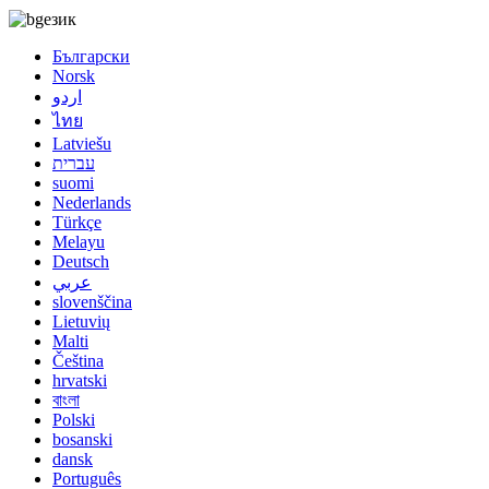
език
Български
Norsk
اردو
ไทย
Latviešu
עברית
suomi
Nederlands
Türkçe
Melayu
Deutsch
عربي
slovenščina
Lietuvių
Malti
Čeština
hrvatski
বাংলা
Polski
bosanski
dansk
Português