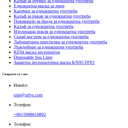
Калъф за обувки за еднократна употреба
Еднократна маска за лице
Капачки за еднократна употреба
Калъф за ръкав за еднократна употреба
Покривало за брада за еднократна употреба
Калъф за еднократна употреба
Изолираща рокля за еднократна употреба
Скраб костюм за еднократна употреба
Лабораторна престилка за еднократна употреба
Дъждобран за еднократна употреба
KF94 маска респиратор
Disposable Spa Liner
Защитна респираторна маска KN95 FFP2
Свържете се с нас
Имейл:
erin@xtfys.com
Телефон:
+8615908610892
Телефон: